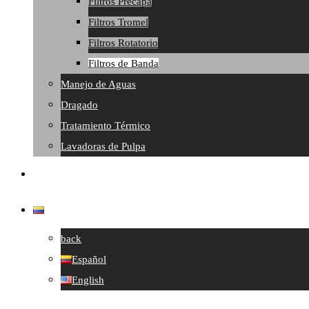
Filtros Precapa
Filtros Tromel
Filtros Rotatorio
Filtros de Banda
Manejo de Aguas
Dragado
Tratamiento Térmico
Lavadoras de Pulpa
Contacto
Español
back
Español
English