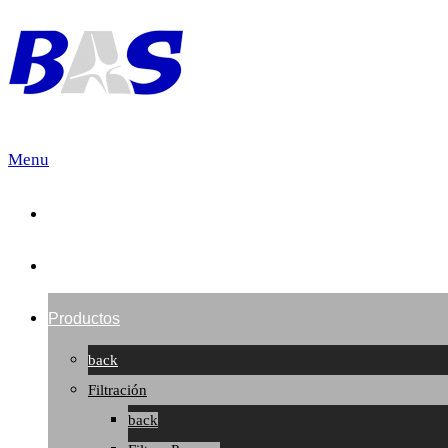
Menu
Inicio
Quienes Somos
Productos
back
Filtración
back